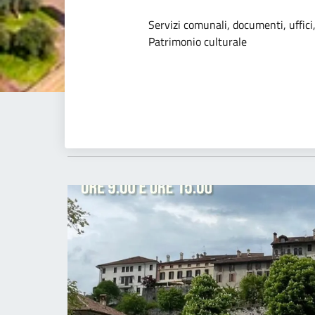
Dettagli dell
Servizi comunali, documenti, uffici,
Patrimonio culturale
Novità
23-23
Mag