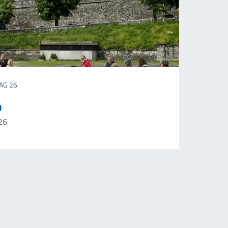
AG 26
o
26