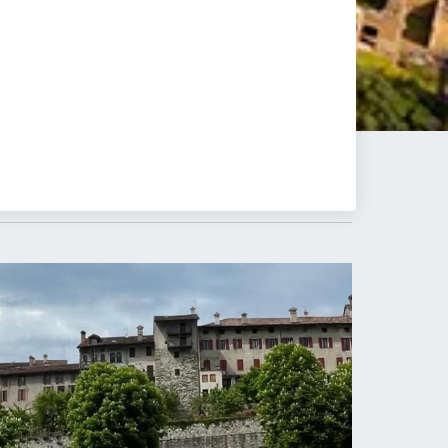
23-23
Mag