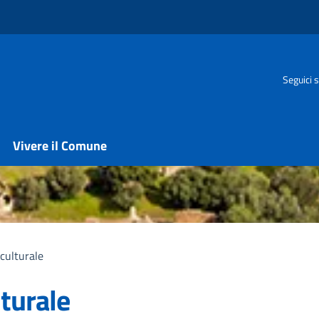
Seguici s
Vivere il Comune
culturale
turale