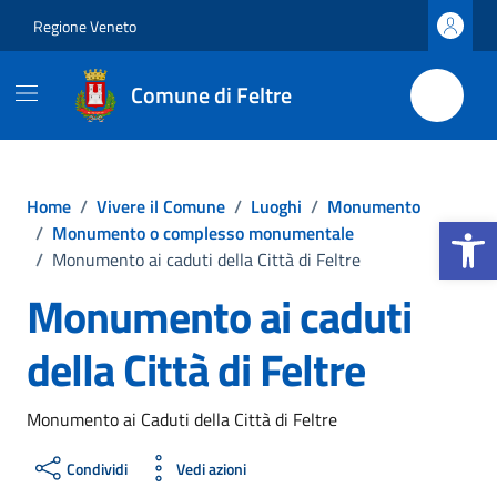
Vai ai contenuti
Vai al footer
Regione Veneto
Comune di Feltre
Home
/
Vivere il Comune
/
Luoghi
/
Monumento
Apri la b
/
Monumento o complesso monumentale
/
Monumento ai caduti della Città di Feltre
Monumento ai caduti
della Città di Feltre
Monumento ai Caduti della Città di Feltre
Condividi
Vedi azioni