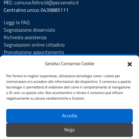
PEC:
comune.feltre.bl@pecveneto.it
Centralino unico: 0439885111
Leggi le FAQ
Segnalazione disservizio
Richiesta assistenza
Segnalazioni online cittadino
Prenotazione appuntamento
Whistleblowing
Gestisci Consenso Cookie
Albo pretorio
Amministrazione trasparente
Per fornire le migliori esperienze, utilizziamo tecnologie come i cookie per
Informativa privacy
memorizzare e/o accedere alle informazioni del dispositivo. Il consenso a queste
tecnologie ci permetterà di elaborare dati come il comportamento di navigazione
Cookie Policy (UE)
o ID unici su questo sito. Non acconsentire o ritirare il consenso può influire
Dichiarazione di accessibilità
negativamente su alcune caratteristiche e funzioni.
Note legali
Accetta
SEGUICI SU
Nega
Facebook