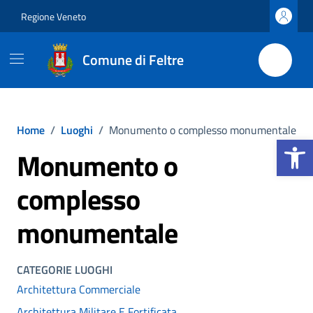
Vai ai contenuti
Vai al footer
Regione Veneto
Comune di Feltre
Home
/
Luoghi
/
Monumento o complesso monumentale
Apri la b
Monumento o
complesso
monumentale
CATEGORIE LUOGHI
Architettura Commerciale
Architettura Militare E Fortificata