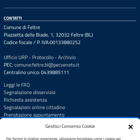
CONTATTI
Comune di Feltre
Piazzetta delle Biade, 1, 32032 Feltre (BL)
Codice fiscale / P. IVA:00133880252
Ufficio URP - Protocollo - Archivio
PEC:
comune.feltre.bl@pecveneto.it
Centralino unico: 0439885111
Leggi le FAQ
Segnalazione disservizio
Richiesta assistenza
Segnalazioni online cittadino
Prenotazione appuntamento
Whistleblowing
Gestisci Consenso Cookie
Albo pretorio
Amministrazione trasparente
Per fornire le migliori esperienze, utilizziamo tecnologie come i cookie per