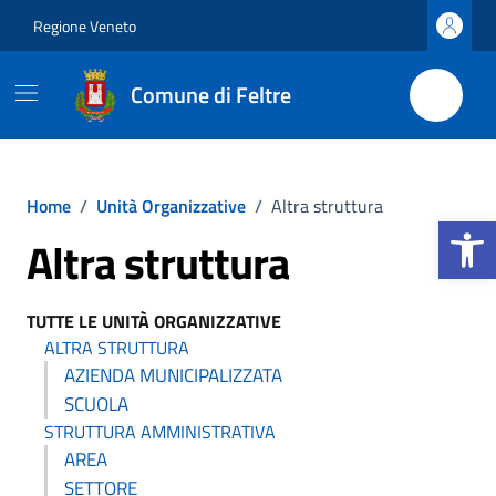
Vai ai contenuti
Vai al footer
Regione Veneto
Comune di Feltre
Home
/
Unità Organizzative
/
Altra struttura
Apri la b
Altra struttura
TUTTE LE UNITÀ ORGANIZZATIVE
ALTRA STRUTTURA
AZIENDA MUNICIPALIZZATA
SCUOLA
STRUTTURA AMMINISTRATIVA
AREA
SETTORE