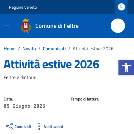
Vai ai contenuti
Vai al footer
Regione Veneto
Comune di Feltre
Home
/
Novità
/
Comunicati
/
Attività estive 2026
Attività estive 2026
Apri la b
Dettagli della notizia
Feltre e dintorni
Data:
Tempo di lettura:
05 Giugno 2026
Condividi
Vedi azioni