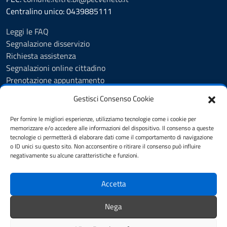
Centralino unico: 0439885111
Leggi le FAQ
Segnalazione disservizio
Richiesta assistenza
Segnalazioni online cittadino
Prenotazione appuntamento
Whistleblowing
Gestisci Consenso Cookie
Albo pretorio
Amministrazione trasparente
Per fornire le migliori esperienze, utilizziamo tecnologie come i cookie per
Informativa privacy
memorizzare e/o accedere alle informazioni del dispositivo. Il consenso a queste
tecnologie ci permetterà di elaborare dati come il comportamento di navigazione
Cookie Policy (UE)
o ID unici su questo sito. Non acconsentire o ritirare il consenso può influire
Dichiarazione di accessibilità
negativamente su alcune caratteristiche e funzioni.
Note legali
Accetta
SEGUICI SU
Nega
Facebook