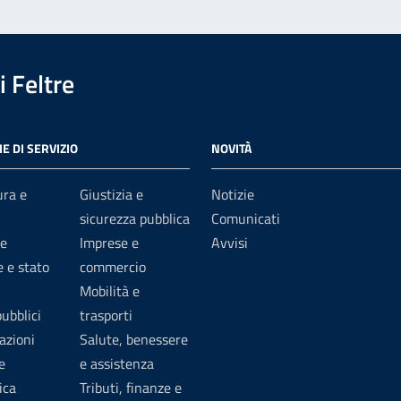
 Feltre
E DI SERVIZIO
NOVITÀ
ura e
Giustizia e
Notizie
sicurezza pubblica
Comunicati
e
Imprese e
Avvisi
 e stato
commercio
Mobilità e
pubblici
trasporti
azioni
Salute, benessere
e
e assistenza
ica
Tributi, finanze e