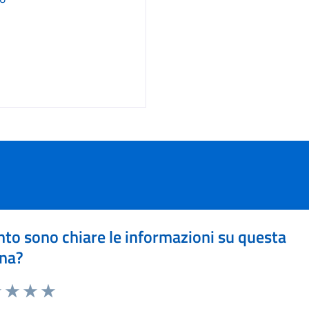
to sono chiare le informazioni su questa
na?
1 stelle su 5
uta 2 stelle su 5
Valuta 3 stelle su 5
Valuta 4 stelle su 5
Valuta 5 stelle su 5