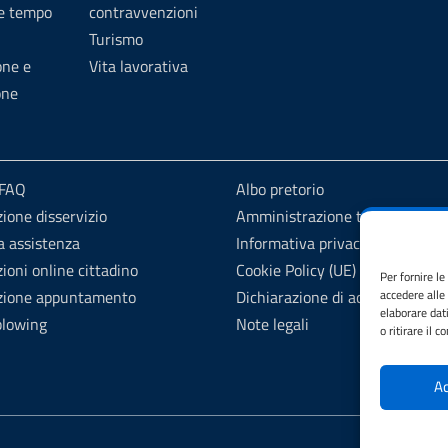
 e tempo
contravvenzioni
Turismo
one e
Vita lavorativa
one
 FAQ
Albo pretorio
ione disservizio
Amministrazione trasparente
a assistenza
Informativa privacy
ioni online cittadino
Cookie Policy (UE)
Per fornire l
zione appuntamento
Dichiarazione di accessibilità
accedere alle
elaborare dat
blowing
Note legali
o ritirare il 
Ac