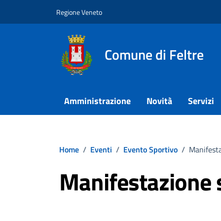
Vai ai contenuti
Vai al footer
Regione Veneto
Comune di Feltre
Amministrazione
Novità
Servizi
Home
/
Eventi
/
Evento Sportivo
/
Manifesta
Manifestazione 