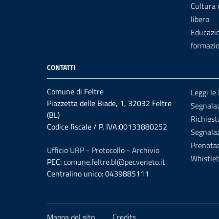
Cultura
libero
Educazi
formazi
CONTATTI
Comune di Feltre
Leggi le
Piazzetta delle Biade, 1, 32032 Feltre
Segnalaz
(BL)
Richiest
Codice fiscale / P. IVA:00133880252
Segnalaz
Prenota
Ufficio URP - Protocollo - Archivio
Whistle
PEC:
comune.feltre.bl@pecveneto.it
Centralino unico: 0439885111
Mappa del sito
Credits