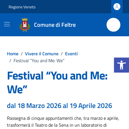
Vai ai contenuti
Vai al footer
Regione Veneto
Comune di Feltre
Home
/
Vivere il Comune
/
Eventi
Apri la b
/
Festival “You and Me: We”
Festival “You and Me:
We”
dal 18 Marzo 2026 al 19 Aprile 2026
Rassegna di cinque appuntamenti che, tra marzo e aprile,
trasformerà il Teatro de la Sena in un laboratorio di