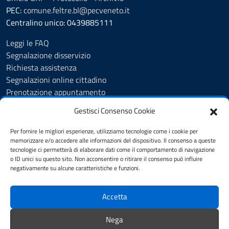
PEC:
comune.feltre.bl@pecveneto.it
Centralino unico: 0439885111
Leggi le FAQ
Segnalazione disservizio
Richiesta assistenza
Segnalazioni online cittadino
Prenotazione appuntamento
Whistleblowing
Gestisci Consenso Cookie
Albo pretorio
Amministrazione trasparente
Per fornire le migliori esperienze, utilizziamo tecnologie come i cookie per
Informativa privacy
memorizzare e/o accedere alle informazioni del dispositivo. Il consenso a queste
tecnologie ci permetterà di elaborare dati come il comportamento di navigazione
Cookie Policy (UE)
o ID unici su questo sito. Non acconsentire o ritirare il consenso può influire
Dichiarazione di accessibilità
negativamente su alcune caratteristiche e funzioni.
Note legali
Accetta
SEGUICI SU
Nega
Facebook