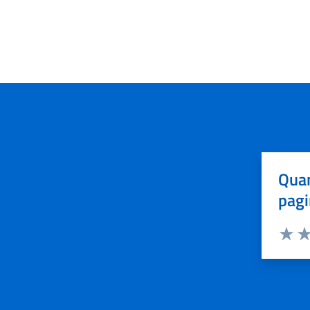
Quan
pagi
Valuta 
Val