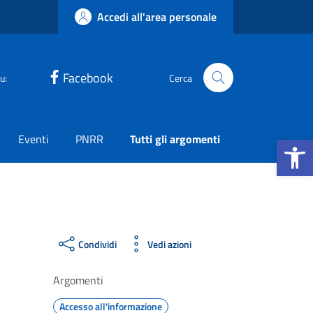
Accedi all'area personale
Facebook
u:
Cerca
Apri la b
Eventi
PNRR
Tutti gli argomenti
Condividi
Vedi azioni
Argomenti
Accesso all'informazione