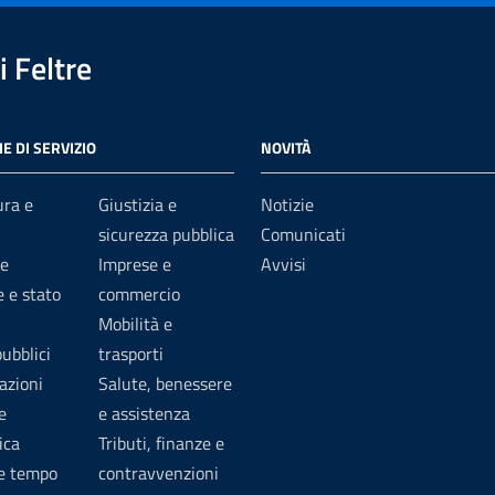
 Feltre
E DI SERVIZIO
NOVITÀ
ura e
Giustizia e
Notizie
sicurezza pubblica
Comunicati
e
Imprese e
Avvisi
 e stato
commercio
Mobilità e
pubblici
trasporti
azioni
Salute, benessere
e
e assistenza
ica
Tributi, finanze e
 e tempo
contravvenzioni