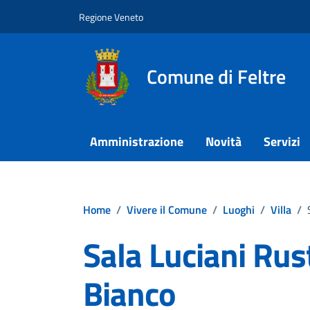
Vai ai contenuti
Vai al footer
Regione Veneto
Comune di Feltre
Amministrazione
Novità
Servizi
Home
/
Vivere il Comune
/
Luoghi
/
Villa
/
Sala Luciani Rust
Bianco