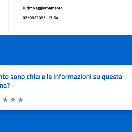
Ultimo aggiornamento
02/09/2025, 17:54
to sono chiare le informazioni su questa
na?
1 stelle su 5
uta 2 stelle su 5
Valuta 3 stelle su 5
Valuta 4 stelle su 5
Valuta 5 stelle su 5